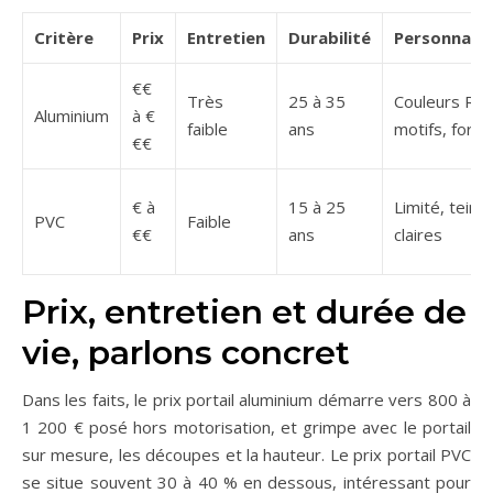
Critère
Prix
Entretien
Durabilité
Personnalis
€€
Très
25 à 35
Couleurs RAL
Aluminium
à €
faible
ans
motifs, form
€€
€ à
15 à 25
Limité, teint
PVC
Faible
€€
ans
claires
Prix, entretien et durée de
vie, parlons concret
Dans les faits, le prix portail aluminium démarre vers 800 à
1 200 € posé hors motorisation, et grimpe avec le portail
sur mesure, les découpes et la hauteur. Le prix portail PVC
se situe souvent 30 à 40 % en dessous, intéressant pour