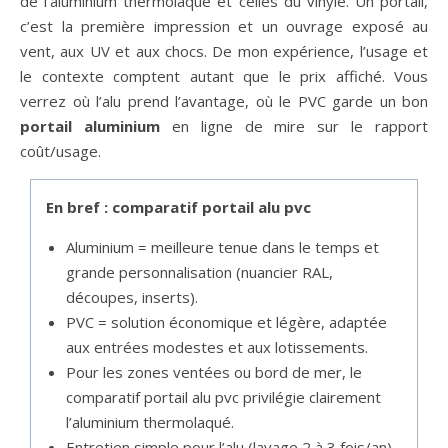
de l’aluminium thermolaqué et celles du vinyle. Un portail,
c’est la première impression et un ouvrage exposé au
vent, aux UV et aux chocs. De mon expérience, l’usage et
le contexte comptent autant que le prix affiché. Vous
verrez où l’alu prend l’avantage, où le PVC garde un bon
portail aluminium
en ligne de mire sur le rapport
coût/usage.
En bref : comparatif portail alu pvc
Aluminium = meilleure tenue dans le temps et
grande personnalisation (nuancier RAL,
découpes, inserts).
PVC = solution économique et légère, adaptée
aux entrées modestes et aux lotissements.
Pour les zones ventées ou bord de mer, le
comparatif portail alu pvc privilégie clairement
l’aluminium thermolaqué.
Entretien simple pour l’alu (lavage 2 à 3 fois/an),