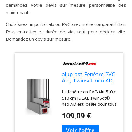
demandez votre devis sur mesure personnalisé dès
maintenant.
Choisissez un portail alu ou PVC avec notre comparatif clair.
Prix, entretien et durée de vie, tout pour décider vite.
Demandez un devis sur mesure.
aluplast Fenêtre PVC-
Alu, Twinset neo AD,
blanc RAL 9016,
La fenêtre en PVC-Alu 510 x
vitrage fixe, 510 x 510
510 cm IDEAL TwinSet®
mm, configuration
neo AD est idéale pour tous
personnalisé
les types d'habitation.
109,09 €
Réputée pour sa qualité,
cette menuiserie se
compose d'un double